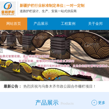
新疆护栏行业标准制定单位 | 一对一定制
道路护栏设计、生产、安装一站式供应商
网站首页
产品展示
工程案例
关于金邦
热烈庆祝与乌鲁木齐市政公园合作栅栏项目！
最新公告：
热烈庆祝与乌鲁木齐市政公园合作栅栏项目！
热烈庆祝与乌鲁木齐市政公园合作栅栏项目！
产品展示
+
更多
Products