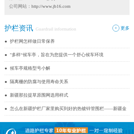
公司网站：
http://www.jb16.com
●
护栏在我们生活中的作用
●
你不知道的候车厅安装注意事项
护栏资讯
+
更多
Guardrail information
●
护栏网怎样做日常保养
●
"多样“候车亭，旨在为您提供一个舒心候车环境
●
候车亭规格型号小解
●
隔离栅的防腐与使用寿命关系
●
新疆那拉提草原围网选用样式
●
怎么在新疆护栏厂家里购买到好的热镀锌管围栏——新疆金
邦护栏告诉您
●
乌鲁木齐铁艺围栏哪家有，金邦伟业交通设施有限公司供应
专业的新疆铁艺围栏
●
阿拉尔市安装新款黄金绿化带护栏