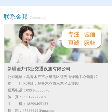
联系金邦
Contact us
●
"多样“候车亭，旨在为您提供一个舒心候车环境
●
候车亭规格型号小解
●
隔离栅的防腐与使用寿命关系
新疆金邦伟业交通设施有限公司
●
新疆那拉提草原围网选用样式
公司地址：乌鲁木齐市水磨沟区红光山绿地中心领海17
楼 厂区地址：乌鲁木齐市米东区工业园
●
怎么在新疆护栏厂家里购买到好的热镀锌管围栏——新疆金
联系电话：0991-3656670
邦护栏告诉您
●
乌鲁木齐铁艺围栏哪家有，金邦伟业交通设施有限公司供应
传 真：0991-6535318
手 机：18299495133
专业的新疆铁艺围栏
●
阿拉尔市安装新款黄金绿化带护栏
邮 箱：47886629@qq.com