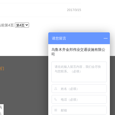
2017/3/15
 当前第4页
请您留言
乌鲁木齐金邦伟业交通设施有限公
们
码
上