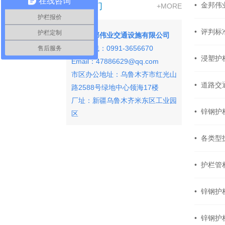
在线咨询
联系我们
• 金邦
+MORE
护栏报价
• 评判
护栏定制
新疆金邦伟业交通设施有限公司
咨询热线：0991-3656670
售后服务
• 浸塑
Email：47886629@qq.com
市区办公地址：
乌鲁木齐市红光山
• 道路
路2588号绿地中心领海17楼
厂址：新疆乌鲁木齐米东区工业园
• 锌钢
区
• 各类
• 护栏
• 锌钢
• 锌钢