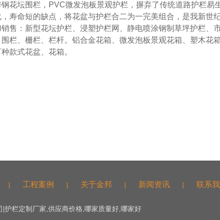
锌钢花坛围栏，PVC微发泡板景观护栏，摒弃了传统道路护栏易
化，寿命短的缺点，将花盆与护栏合二为一完美组合，是我新世
和销售：新型花坛护栏、浸塑护栏网、静电喷涂钢制草坪护栏、
、围栏、栅栏、栏杆。铝合金花箱、微发泡板景观花箱、塑木花
百种款式花盆、花箱。
工程案例
关于金邦
新闻资讯
联系我
|
|
|
|
|护栏定制厂家,供应商价格,哪家质量好,哪家好