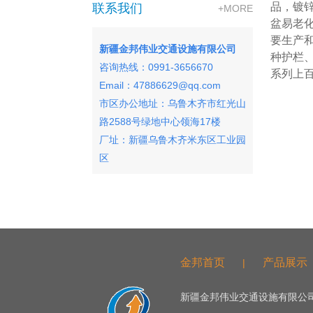
品，镀
联系我们
+MORE
盆易老
要生产
新疆金邦伟业交通设施有限公司
种护栏
咨询热线：0991-3656670
系列上
Email：47886629@qq.com
市区办公地址：
乌鲁木齐市红光山
路2588号绿地中心领海17楼
厂址：新疆乌鲁木齐米东区工业园
区
友情链接
金邦首页
产品展示
|
新疆金邦伟业交通设施有限公司