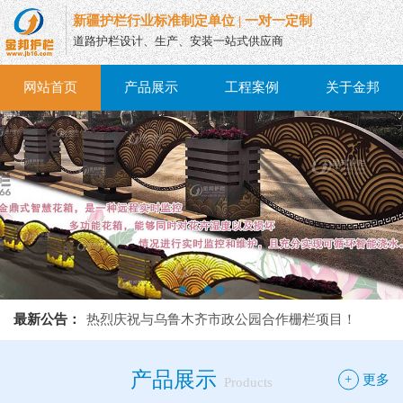
新疆护栏行业标准制定单位 | 一对一定制
道路护栏设计、生产、安装一站式供应商
网站首页
产品展示
工程案例
关于金邦
热烈庆祝与乌鲁木齐市政公园合作栅栏项目！
最新公告：
热烈庆祝与乌鲁木齐市政公园合作栅栏项目！
热烈庆祝与乌鲁木齐市政公园合作栅栏项目！
产品展示
+
更多
Products