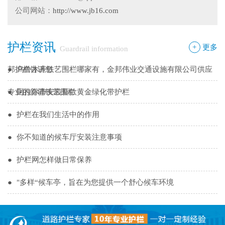
●
隔离栅的防腐与使用寿命关系
公司网站：
http://www.jb16.com
●
新疆那拉提草原围网选用样式
护栏资讯
●
怎么在新疆护栏厂家里购买到好的热镀锌管围栏——新疆金
+
更多
Guardrail information
邦护栏告诉您
●
乌鲁木齐铁艺围栏哪家有，金邦伟业交通设施有限公司供应
专业的新疆铁艺围栏
●
阿拉尔市安装新款黄金绿化带护栏
●
护栏在我们生活中的作用
●
你不知道的候车厅安装注意事项
●
护栏网怎样做日常保养
●
"多样“候车亭，旨在为您提供一个舒心候车环境
●
候车亭规格型号小解