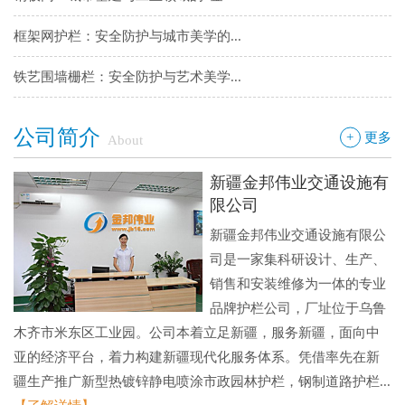
框架网护栏：安全防护与城市美学的...
铁艺围墙栅栏：安全防护与艺术美学...
边框护栏网：新疆金邦伟业以匠心铸...
公司简介
+
更多
About
球场围栏网：守护运动安全的“隐形...
新疆金邦伟业交通设施有
新疆金邦伟业：方管铁艺护栏——安...
限公司
新疆金邦伟业交通设施有限公
新疆金邦伟业道路隔离栅：以创新工...
司是一家集科研设计、生产、
钢板网：城市基建与工业领域的“金...
销售和安装维修为一体的专业
品牌护栏公司，厂址位于乌鲁
木齐市米东区工业园。公司本着立足新疆，服务新疆，面向中
亚的经济平台，着力构建新疆现代化服务体系。凭借率先在新
疆生产推广新型热镀锌静电喷涂市政园林护栏，钢制道路护栏...