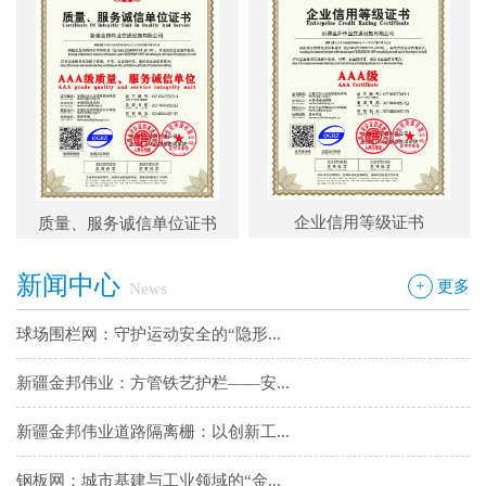
新疆金邦伟业：方管铁艺护栏——安...
新疆金邦伟业道路隔离栅：以创新工...
钢板网：城市基建与工业领域的“金...
框架网护栏：安全防护与城市美学的...
企业信用等级证书
质量、服务诚信单位证书
铁艺围墙栅栏：安全防护与艺术美学...
新闻中心
边框护栏网：新疆金邦伟业以匠心铸...
+
更多
News
球场围栏网：守护运动安全的“隐形...
新疆金邦伟业：方管铁艺护栏——安...
新疆金邦伟业道路隔离栅：以创新工...
钢板网：城市基建与工业领域的“金...