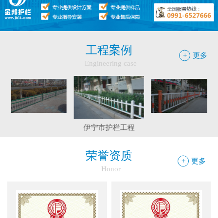
工程案例
+
更多
Engineering case
阿拉尔绿化带护栏工程
和静县护栏工程
伊宁市护栏工程
荣誉资质
+
更多
Honor
边框护栏网：新疆金邦伟业以匠心铸...
球场围栏网：守护运动安全的“隐形...