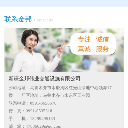
●
隔离栅的防腐与使用寿命关系
●
新疆那拉提草原围网选用样式
联系金邦
Contact us
●
怎么在新疆护栏厂家里购买到好的热镀锌管围栏——新疆金
邦护栏告诉您
●
乌鲁木齐铁艺围栏哪家有，金邦伟业交通设施有限公司供应
专业的新疆铁艺围栏
●
阿拉尔市安装新款黄金绿化带护栏
●
护栏在我们生活中的作用
●
你不知道的候车厅安装注意事项
新疆金邦伟业交通设施有限公司
公司地址：乌鲁木齐市水磨沟区红光山绿地中心领海17
●
护栏网怎样做日常保养
楼 厂区地址：乌鲁木齐市米东区工业园
●
"多样“候车亭，旨在为您提供一个舒心候车环境
联系电话：0991-3656670
传 真：0991-6535318
●
候车亭规格型号小解
手 机：18299495133
邮 箱：47886629@qq.com