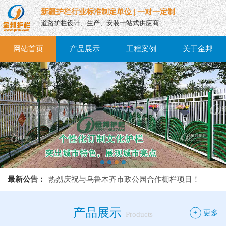
新疆护栏行业标准制定单位 | 一对一定制
道路护栏设计、生产、安装一站式供应商
网站首页
产品展示
工程案例
关于金邦
热烈庆祝与乌鲁木齐市政公园合作栅栏项目！
最新公告：
热烈庆祝与乌鲁木齐市政公园合作栅栏项目！
热烈庆祝与乌鲁木齐市政公园合作栅栏项目！
产品展示
+
更多
Products