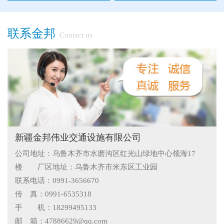
●
新疆那拉提草原围网选用样式
●
怎么在新疆护栏厂家里购买到好的热镀锌管围栏——新疆金
联系金邦
Contact us
邦护栏告诉您
●
乌鲁木齐铁艺围栏哪家有，金邦伟业交通设施有限公司供应
专业的新疆铁艺围栏
●
阿拉尔市安装新款黄金绿化带护栏
●
护栏在我们生活中的作用
●
你不知道的候车厅安装注意事项
●
护栏网怎样做日常保养
新疆金邦伟业交通设施有限公司
公司地址：乌鲁木齐市水磨沟区红光山绿地中心领海17
●
"多样“候车亭，旨在为您提供一个舒心候车环境
楼 厂区地址：乌鲁木齐市米东区工业园
●
候车亭规格型号小解
联系电话：0991-3656670
传 真：0991-6535318
●
隔离栅的防腐与使用寿命关系
手 机：18299495133
邮 箱：47886629@qq.com