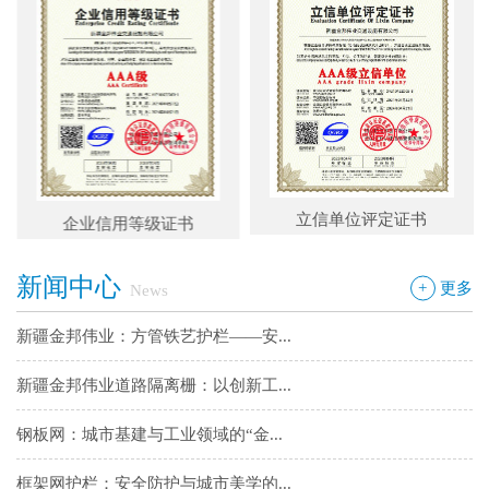
新疆金邦伟业道路隔离栅：以创新工...
钢板网：城市基建与工业领域的“金...
框架网护栏：安全防护与城市美学的...
铁艺围墙栅栏：安全防护与艺术美学...
立信单位评定证书
企业信用等级证书
边框护栏网：新疆金邦伟业以匠心铸...
新闻中心
球场围栏网：守护运动安全的“隐形...
+
更多
News
新疆金邦伟业：方管铁艺护栏——安...
新疆金邦伟业道路隔离栅：以创新工...
钢板网：城市基建与工业领域的“金...
框架网护栏：安全防护与城市美学的...