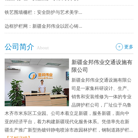
铁艺围墙栅栏：安全防护与艺术美学...
边框护栏网：新疆金邦伟业以匠心铸...
球场围栏网：守护运动安全的“隐形...
公司简介
+
更多
About
新疆金邦伟业：方管铁艺护栏——安...
新疆金邦伟业交通设施有
新疆金邦伟业道路隔离栅：以创新工...
限公司
新疆金邦伟业交通设施有限公
钢板网：城市基建与工业领域的“金...
司是一家集科研设计、生产、
销售和安装维修为一体的专业
品牌护栏公司，厂址位于乌鲁
木齐市米东区工业园。公司本着立足新疆，服务新疆，面向中
亚的经济平台，着力构建新疆现代化服务体系。凭借率先在新
疆生产推广新型热镀锌静电喷涂市政园林护栏，钢制道路护栏...