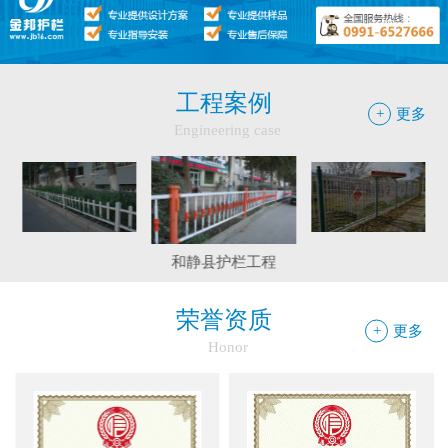
工程案例
+
更多
Engineering case
伊宁市护栏工程
巴里坤工程案例
和静县护栏工程
荣誉资质
+
更多
Honor
边框护栏网：新疆金邦伟业以匠心铸...
球场围栏网：守护运动安全的“隐形...
新疆金邦伟业：方管铁艺护栏——安...