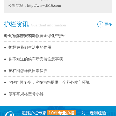
●
新疆那拉提草原围网选用样式
公司网站：
http://www.jb16.com
●
怎么在新疆护栏厂家里购买到好的热镀锌管围栏——新疆金
护栏资讯
邦护栏告诉您
●
乌鲁木齐铁艺围栏哪家有，金邦伟业交通设施有限公司供应
+
更多
Guardrail information
专业的新疆铁艺围栏
●
阿拉尔市安装新款黄金绿化带护栏
●
护栏在我们生活中的作用
●
你不知道的候车厅安装注意事项
●
护栏网怎样做日常保养
●
"多样“候车亭，旨在为您提供一个舒心候车环境
●
候车亭规格型号小解