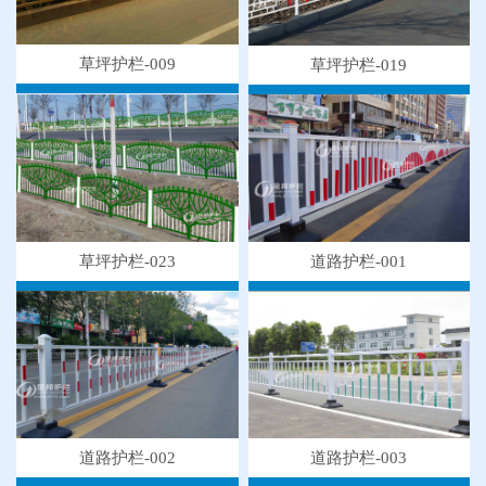
草坪护栏-009
草坪护栏-019
草坪护栏-023
道路护栏-001
●
"多样“候车亭，旨在为您提供一个舒心候车环境
●
候车亭规格型号小解
●
隔离栅的防腐与使用寿命关系
道路护栏-003
道路护栏-002