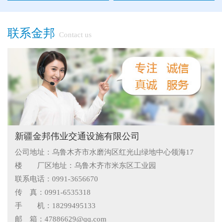
●
"多样“候车亭，旨在为您提供一个舒心候车环境
联系金邦
Contact us
●
候车亭规格型号小解
●
隔离栅的防腐与使用寿命关系
●
新疆那拉提草原围网选用样式
●
怎么在新疆护栏厂家里购买到好的热镀锌管围栏——新疆金
邦护栏告诉您
●
乌鲁木齐铁艺围栏哪家有，金邦伟业交通设施有限公司供应
新疆金邦伟业交通设施有限公司
公司地址：乌鲁木齐市水磨沟区红光山绿地中心领海17
专业的新疆铁艺围栏
●
阿拉尔市安装新款黄金绿化带护栏
楼 厂区地址：乌鲁木齐市米东区工业园
●
护栏在我们生活中的作用
联系电话：0991-3656670
传 真：0991-6535318
●
你不知道的候车厅安装注意事项
手 机：18299495133
邮 箱：47886629@qq.com