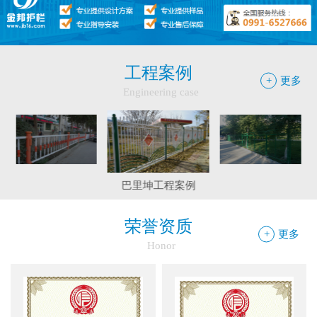
●
护栏网怎样做日常保养
●
"多样“候车亭，旨在为您提供一个舒心候车环境
●
候车亭规格型号小解
工程案例
+
更多
Engineering case
边框护栏网：新疆金邦伟业以匠心铸...
和静县护栏工程
精河县公园大门围栏工程
球场围栏网：守护运动安全的“隐形...
巴里坤工程案例
新疆金邦伟业：方管铁艺护栏——安...
荣誉资质
+
更多
Honor
新疆金邦伟业道路隔离栅：以创新工...
钢板网：城市基建与工业领域的“金...
框架网护栏：安全防护与城市美学的...