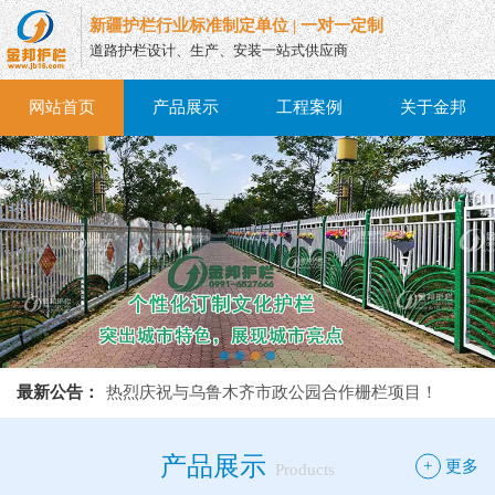
新疆护栏行业标准制定单位 | 一对一定制
道路护栏设计、生产、安装一站式供应商
网站首页
产品展示
工程案例
关于金邦
热烈庆祝与乌鲁木齐市政公园合作栅栏项目！
最新公告：
热烈庆祝与乌鲁木齐市政公园合作栅栏项目！
热烈庆祝与乌鲁木齐市政公园合作栅栏项目！
产品展示
+
更多
Products