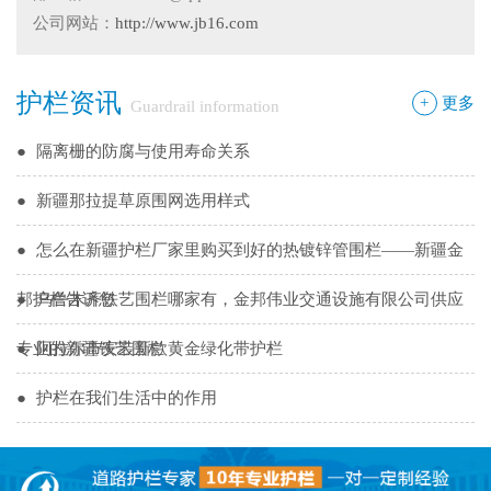
●
护栏网怎样做日常保养
公司网站：
http://www.jb16.com
●
"多样“候车亭，旨在为您提供一个舒心候车环境
护栏资讯
●
候车亭规格型号小解
+
更多
Guardrail information
●
隔离栅的防腐与使用寿命关系
●
新疆那拉提草原围网选用样式
●
怎么在新疆护栏厂家里购买到好的热镀锌管围栏——新疆金
邦护栏告诉您
●
乌鲁木齐铁艺围栏哪家有，金邦伟业交通设施有限公司供应
专业的新疆铁艺围栏
●
阿拉尔市安装新款黄金绿化带护栏
●
护栏在我们生活中的作用
●
你不知道的候车厅安装注意事项