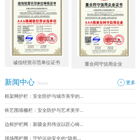
铁艺围墙栅栏：安全防护与艺术美学...
边框护栏网：新疆金邦伟业以匠心铸...
球场围栏网：守护运动安全的“隐形...
新疆金邦伟业：方管铁艺护栏——安...
诚信经营示范单位证书
重合同守信用企业
新疆金邦伟业道路隔离栅：以创新工...
新闻中心
钢板网：城市基建与工业领域的“金...
+
更多
News
框架网护栏：安全防护与城市美学的...
铁艺围墙栅栏：安全防护与艺术美学...
边框护栏网：新疆金邦伟业以匠心铸...
球场围栏网：守护运动安全的“隐形...