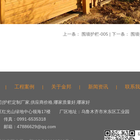
上一条：
围墙护栏-005
| 下一条：
围墙
工程案例
关于金邦
新闻资讯
联系我
|
|
|
|
|护栏定制厂家,供应商价格,哪家质量好,哪家好
区红光山绿地中心领海17楼 厂区地址：乌鲁木齐市米东区工业园
传真：0991-6535318
邮箱：47886629@qq.com