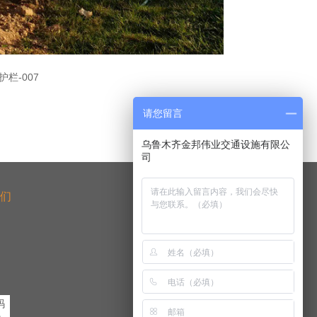
护栏-007
请您留言
乌鲁木齐金邦伟业交通设施有限公
们
码