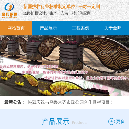
新疆护栏行业标准制定单位 | 一对一定制
道路护栏设计、生产、安装一站式供应商
网站首页
产品展示
工程案例
关于金邦
热烈庆祝与乌鲁木齐市政公园合作栅栏项目！
最新公告：
热烈庆祝与乌鲁木齐市政公园合作栅栏项目！
热烈庆祝与乌鲁木齐市政公园合作栅栏项目！
产品展示
+
更多
Products