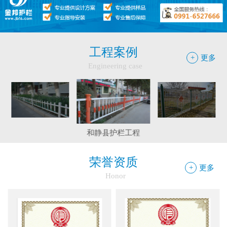
●
护栏网怎样做日常保养
●
"多样“候车亭，旨在为您提供一个舒心候车环境
工程案例
●
候车亭规格型号小解
+
更多
Engineering case
边框护栏网：新疆金邦伟业以匠心铸...
程
和静县护栏工程
精河县公园大门围栏工程
巴里坤工程案例
球场围栏网：守护运动安全的“隐形...
新疆金邦伟业：方管铁艺护栏——安...
荣誉资质
+
更多
Honor
新疆金邦伟业道路隔离栅：以创新工...
钢板网：城市基建与工业领域的“金...
框架网护栏：安全防护与城市美学的...