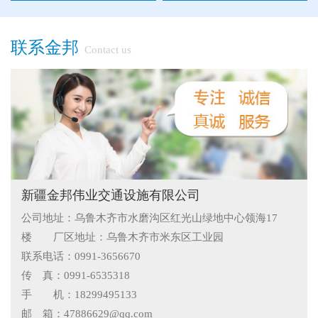
●
"多样“候车亭，旨在为您提供一个舒心候车环境
联系金邦
Contact us
●
候车亭规格型号小解
●
隔离栅的防腐与使用寿命关系
●
新疆那拉提草原围网选用样式
●
怎么在新疆护栏厂家里购买到好的热镀锌管围栏——新疆金
新疆金邦伟业交通设施有限公司
邦护栏告诉您
●
乌鲁木齐铁艺围栏哪家有，金邦伟业交通设施有限公司供应
公司地址：乌鲁木齐市水磨沟区红光山绿地中心领海17
专业的新疆铁艺围栏
●
阿拉尔市安装新款黄金绿化带护栏
楼 厂区地址：乌鲁木齐市米东区工业园
联系电话：0991-3656670
●
护栏在我们生活中的作用
传 真：0991-6535318
●
你不知道的候车厅安装注意事项
手 机：18299495133
邮 箱：47886629@qq.com