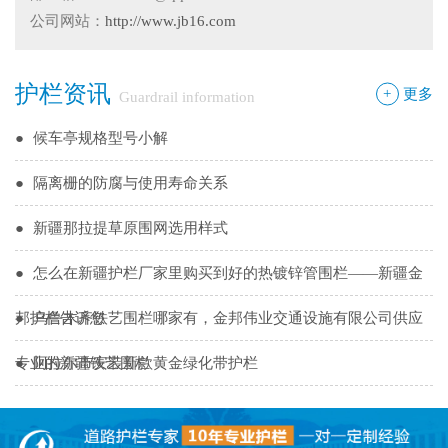
●
护栏网怎样做日常保养
公司网站：
http://www.jb16.com
●
"多样“候车亭，旨在为您提供一个舒心候车环境
护栏资讯
+
更多
Guardrail information
●
候车亭规格型号小解
●
隔离栅的防腐与使用寿命关系
●
新疆那拉提草原围网选用样式
●
怎么在新疆护栏厂家里购买到好的热镀锌管围栏——新疆金
邦护栏告诉您
●
乌鲁木齐铁艺围栏哪家有，金邦伟业交通设施有限公司供应
专业的新疆铁艺围栏
●
阿拉尔市安装新款黄金绿化带护栏
●
护栏在我们生活中的作用
●
你不知道的候车厅安装注意事项