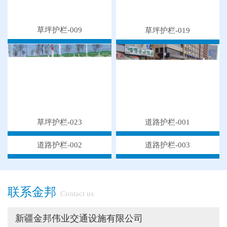
草坪护栏-009
草坪护栏-019
草坪护栏-023
道路护栏-001
道路护栏-002
道路护栏-003
●
"多样“候车亭，旨在为您提供一个舒心候车环境
联系金邦
●
候车亭规格型号小解
Contact us
●
隔离栅的防腐与使用寿命关系
新疆金邦伟业交通设施有限公司