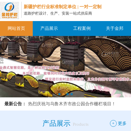
新疆护栏行业标准制定单位 | 一对一定制
道路护栏设计、生产、安装一站式供应商
网站首页
产品展示
工程案例
关于金邦
热烈庆祝与乌鲁木齐市政公园合作栅栏项目！
最新公告：
热烈庆祝与乌鲁木齐市政公园合作栅栏项目！
热烈庆祝与乌鲁木齐市政公园合作栅栏项目！
产品展示
+
更多
Products