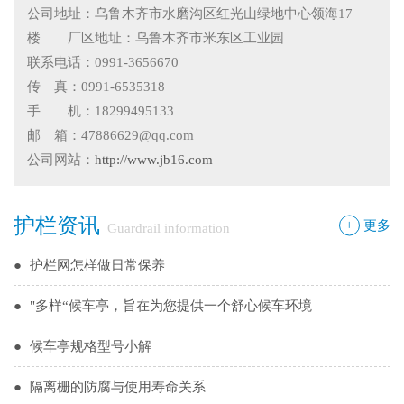
公司地址：乌鲁木齐市水磨沟区红光山绿地中心领海17
●
新疆那拉提草原围网选用样式
楼 厂区地址：乌鲁木齐市米东区工业园
●
怎么在新疆护栏厂家里购买到好的热镀锌管围栏——新疆金
联系电话：0991-3656670
传 真：0991-6535318
邦护栏告诉您
●
乌鲁木齐铁艺围栏哪家有，金邦伟业交通设施有限公司供应
手 机：18299495133
邮 箱：47886629@qq.com
专业的新疆铁艺围栏
●
阿拉尔市安装新款黄金绿化带护栏
公司网站：
http://www.jb16.com
●
护栏在我们生活中的作用
护栏资讯
●
你不知道的候车厅安装注意事项
+
更多
Guardrail information
●
护栏网怎样做日常保养
●
"多样“候车亭，旨在为您提供一个舒心候车环境
●
候车亭规格型号小解
●
隔离栅的防腐与使用寿命关系