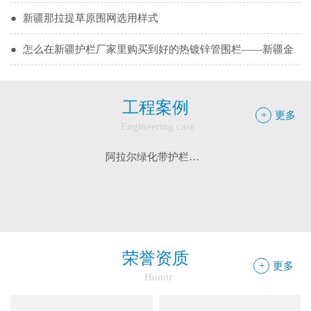
●
新疆那拉提草原围网选用样式
边框护栏网：新疆金邦伟业以匠心铸...
●
怎么在新疆护栏厂家里购买到好的热镀锌管围栏——新疆金
球场围栏网：守护运动安全的“隐形...
邦护栏告诉您
●
乌鲁木齐铁艺围栏哪家有，金邦伟业交通设施有限公司供应
新疆金邦伟业：方管铁艺护栏——安...
工程案例
专业的新疆铁艺围栏
●
阿拉尔市安装新款黄金绿化带护栏
新疆金邦伟业道路隔离栅：以创新工...
+
更多
Engineering case
●
护栏在我们生活中的作用
钢板网：城市基建与工业领域的“金...
阿拉尔绿化带护栏工程
精河县公园大门围栏工程
伊宁市护栏工程
●
你不知道的候车厅安装注意事项
框架网护栏：安全防护与城市美学的...
●
护栏网怎样做日常保养
铁艺围墙栅栏：安全防护与艺术美学...
●
"多样“候车亭，旨在为您提供一个舒心候车环境
边框护栏网：新疆金邦伟业以匠心铸...
荣誉资质
+
更多
●
候车亭规格型号小解
球场围栏网：守护运动安全的“隐形...
Honor
新疆金邦伟业：方管铁艺护栏——安...