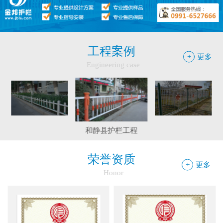
●
你不知道的候车厅安装注意事项
●
护栏网怎样做日常保养
●
"多样“候车亭，旨在为您提供一个舒心候车环境
工程案例
+
更多
Engineering case
●
候车亭规格型号小解
伊宁市护栏工程
巴里坤工程案例
边框护栏网：新疆金邦伟业以匠心铸...
和静县护栏工程
球场围栏网：守护运动安全的“隐形...
荣誉资质
+
更多
Honor
新疆金邦伟业：方管铁艺护栏——安...
新疆金邦伟业道路隔离栅：以创新工...
钢板网：城市基建与工业领域的“金...