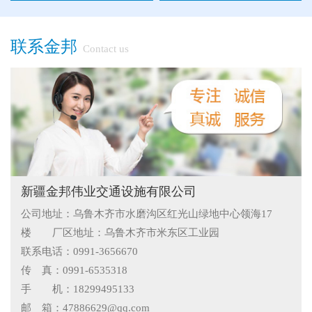
联系金邦
Contact us
●
"多样“候车亭，旨在为您提供一个舒心候车环境
●
候车亭规格型号小解
●
隔离栅的防腐与使用寿命关系
●
新疆那拉提草原围网选用样式
●
怎么在新疆护栏厂家里购买到好的热镀锌管围栏——新疆金
新疆金邦伟业交通设施有限公司
公司地址：乌鲁木齐市水磨沟区红光山绿地中心领海17
邦护栏告诉您
●
乌鲁木齐铁艺围栏哪家有，金邦伟业交通设施有限公司供应
楼 厂区地址：乌鲁木齐市米东区工业园
专业的新疆铁艺围栏
●
阿拉尔市安装新款黄金绿化带护栏
联系电话：0991-3656670
传 真：0991-6535318
●
护栏在我们生活中的作用
手 机：18299495133
邮 箱：47886629@qq.com