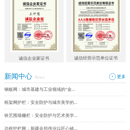
框架网护栏：安全防护与城市美学的...
铁艺围墙栅栏：安全防护与艺术美学...
边框护栏网：新疆金邦伟业以匠心铸...
球场围栏网：守护运动安全的“隐形...
诚信经营示范单位证书
诚信企业家证书
新疆金邦伟业：方管铁艺护栏——安...
新闻中心
新疆金邦伟业道路隔离栅：以创新工...
+
更多
News
钢板网：城市基建与工业领域的“金...
框架网护栏：安全防护与城市美学的...
铁艺围墙栅栏：安全防护与艺术美学...
边框护栏网：新疆金邦伟业以匠心铸...