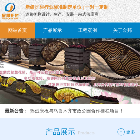
新疆护栏行业标准制定单位 | 一对一定制
道路护栏设计、生产、安装一站式供应商
网站首页
产品展示
工程案例
关于金邦
热烈庆祝与乌鲁木齐市政公园合作栅栏项目！
最新公告：
热烈庆祝与乌鲁木齐市政公园合作栅栏项目！
热烈庆祝与乌鲁木齐市政公园合作栅栏项目！
产品展示
+
更多
Products