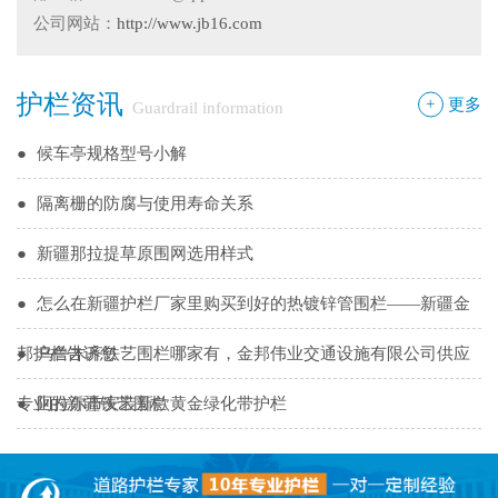
●
你不知道的候车厅安装注意事项
公司网站：
http://www.jb16.com
●
护栏网怎样做日常保养
护栏资讯
●
"多样“候车亭，旨在为您提供一个舒心候车环境
+
更多
Guardrail information
●
候车亭规格型号小解
●
隔离栅的防腐与使用寿命关系
●
新疆那拉提草原围网选用样式
●
怎么在新疆护栏厂家里购买到好的热镀锌管围栏——新疆金
邦护栏告诉您
●
乌鲁木齐铁艺围栏哪家有，金邦伟业交通设施有限公司供应
专业的新疆铁艺围栏
●
阿拉尔市安装新款黄金绿化带护栏
●
护栏在我们生活中的作用