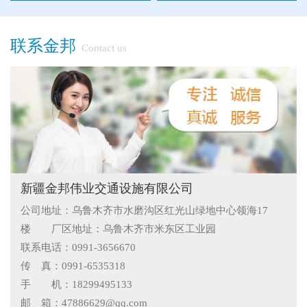
●
新疆那拉提草原围网选用样式
●
怎么在新疆护栏厂家里购买到好的热镀锌管围栏——新疆金
联系金邦
Contact us
邦护栏告诉您
●
乌鲁木齐铁艺围栏哪家有，金邦伟业交通设施有限公司供应
专业的新疆铁艺围栏
●
阿拉尔市安装新款黄金绿化带护栏
●
护栏在我们生活中的作用
●
你不知道的候车厅安装注意事项
●
护栏网怎样做日常保养
新疆金邦伟业交通设施有限公司
公司地址：乌鲁木齐市水磨沟区红光山绿地中心领海17
●
"多样“候车亭，旨在为您提供一个舒心候车环境
楼 厂区地址：乌鲁木齐市米东区工业园
●
候车亭规格型号小解
联系电话：0991-3656670
传 真：0991-6535318
●
隔离栅的防腐与使用寿命关系
手 机：18299495133
邮 箱：47886629@qq.com