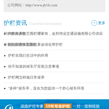
●
新疆那拉提草原围网选用样式
公司网站：
http://www.jb16.com
●
怎么在新疆护栏厂家里购买到好的热镀锌管围栏——新疆金
护栏资讯
邦护栏告诉您
●
乌鲁木齐铁艺围栏哪家有，金邦伟业交通设施有限公司供应
+
更多
Guardrail information
专业的新疆铁艺围栏
●
阿拉尔市安装新款黄金绿化带护栏
●
护栏在我们生活中的作用
●
你不知道的候车厅安装注意事项
●
护栏网怎样做日常保养
●
"多样“候车亭，旨在为您提供一个舒心候车环境
●
候车亭规格型号小解