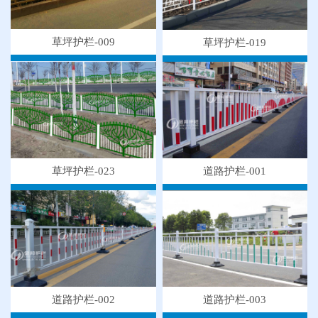
草坪护栏-009
草坪护栏-019
草坪护栏-023
道路护栏-001
●
"多样“候车亭，旨在为您提供一个舒心候车环境
●
候车亭规格型号小解
●
隔离栅的防腐与使用寿命关系
道路护栏-003
道路护栏-002