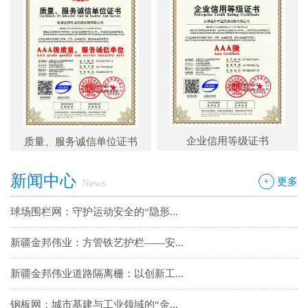
新疆金邦伟业道路隔离栅：以创新工...
钢板网：城市基建与工业领域的“金...
框架网护栏：安全防护与城市美学的...
铁艺围墙栅栏：安全防护与艺术美学...
立信单位评定证书
企业信用等级证书
边框护栏网：新疆金邦伟业以匠心铸...
新闻中心
+
更多
球场围栏网：守护运动安全的“隐形...
News
新疆金邦伟业：方管铁艺护栏——安...
新疆金邦伟业道路隔离栅：以创新工...
钢板网：城市基建与工业领域的“金...
框架网护栏：安全防护与城市美学的...