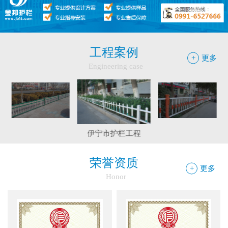
工程案例
+
更多
Engineering case
巴里坤工程案例
伊宁市护栏工程
和静县护栏工程
荣誉资质
+
更多
Honor
边框护栏网：新疆金邦伟业以匠心铸...
球场围栏网：守护运动安全的“隐形...
新疆金邦伟业：方管铁艺护栏——安...