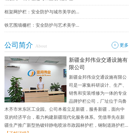
铁艺围墙栅栏：安全防护与艺术美学...
边框护栏网：新疆金邦伟业以匠心铸...
球场围栏网：守护运动安全的“隐形...
公司简介
+
更多
About
新疆金邦伟业：方管铁艺护栏——安...
新疆金邦伟业交通设施有
新疆金邦伟业道路隔离栅：以创新工...
限公司
新疆金邦伟业交通设施有限公
钢板网：城市基建与工业领域的“金...
司是一家集科研设计、生产、
销售和安装维修为一体的专业
品牌护栏公司，厂址位于乌鲁
木齐市米东区工业园。公司本着立足新疆，服务新疆，面向中
亚的经济平台，着力构建新疆现代化服务体系。凭借率先在新
疆生产推广新型热镀锌静电喷涂市政园林护栏，钢制道路护栏...