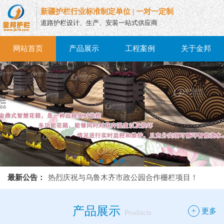
新疆护栏行业标准制定单位 | 一对一定制
道路护栏设计、生产、安装一站式供应商
网站首页
产品展示
工程案例
关于金邦
热烈庆祝与乌鲁木齐市政公园合作栅栏项目！
最新公告：
热烈庆祝与乌鲁木齐市政公园合作栅栏项目！
热烈庆祝与乌鲁木齐市政公园合作栅栏项目！
产品展示
+
更多
Products