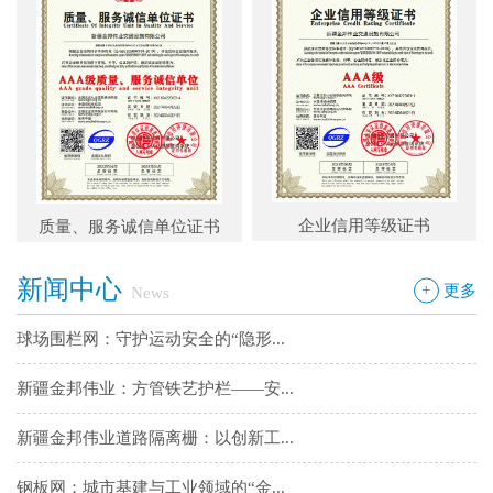
新疆金邦伟业：方管铁艺护栏——安...
新疆金邦伟业道路隔离栅：以创新工...
钢板网：城市基建与工业领域的“金...
框架网护栏：安全防护与城市美学的...
企业信用等级证书
质量、服务诚信单位证书
铁艺围墙栅栏：安全防护与艺术美学...
新闻中心
边框护栏网：新疆金邦伟业以匠心铸...
+
更多
News
球场围栏网：守护运动安全的“隐形...
新疆金邦伟业：方管铁艺护栏——安...
新疆金邦伟业道路隔离栅：以创新工...
钢板网：城市基建与工业领域的“金...