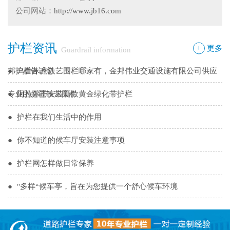
●
隔离栅的防腐与使用寿命关系
公司网站：
http://www.jb16.com
●
新疆那拉提草原围网选用样式
护栏资讯
●
怎么在新疆护栏厂家里购买到好的热镀锌管围栏——新疆金
+
更多
Guardrail information
邦护栏告诉您
●
乌鲁木齐铁艺围栏哪家有，金邦伟业交通设施有限公司供应
专业的新疆铁艺围栏
●
阿拉尔市安装新款黄金绿化带护栏
●
护栏在我们生活中的作用
●
你不知道的候车厅安装注意事项
●
护栏网怎样做日常保养
●
"多样“候车亭，旨在为您提供一个舒心候车环境
●
候车亭规格型号小解