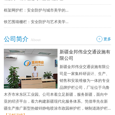
框架网护栏：安全防护与城市美学的...
铁艺围墙栅栏：安全防护与艺术美学...
边框护栏网：新疆金邦伟业以匠心铸...
公司简介
+
更多
About
球场围栏网：守护运动安全的“隐形...
新疆金邦伟业交通设施有
新疆金邦伟业：方管铁艺护栏——安...
限公司
新疆金邦伟业交通设施有限公
新疆金邦伟业道路隔离栅：以创新工...
司是一家集科研设计、生产、
钢板网：城市基建与工业领域的“金...
销售和安装维修为一体的专业
品牌护栏公司，厂址位于乌鲁
木齐市米东区工业园。公司本着立足新疆，服务新疆，面向中
亚的经济平台，着力构建新疆现代化服务体系。凭借率先在新
疆生产推广新型热镀锌静电喷涂市政园林护栏，钢制道路护栏...