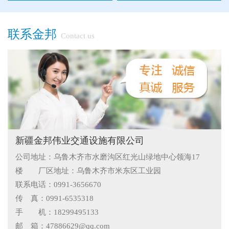
●
隔离栅的防腐与使用寿命关系
●
新疆那拉提草原围网选用样式
联系金邦
Contact us
●
怎么在新疆护栏厂家里购买到好的热镀锌管围栏——新疆金
邦护栏告诉您
●
乌鲁木齐铁艺围栏哪家有，金邦伟业交通设施有限公司供应
专业的新疆铁艺围栏
●
阿拉尔市安装新款黄金绿化带护栏
●
护栏在我们生活中的作用
●
你不知道的候车厅安装注意事项
新疆金邦伟业交通设施有限公司
公司地址：乌鲁木齐市水磨沟区红光山绿地中心领海17
●
护栏网怎样做日常保养
楼 厂区地址：乌鲁木齐市米东区工业园
●
"多样“候车亭，旨在为您提供一个舒心候车环境
联系电话：0991-3656670
传 真：0991-6535318
●
候车亭规格型号小解
手 机：18299495133
邮 箱：47886629@qq.com