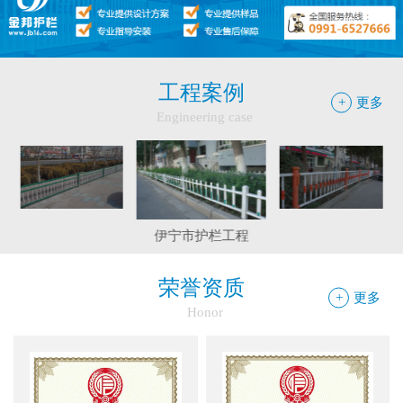
工程案例
+
更多
Engineering case
阿拉尔绿化带护栏工程
和静县护栏工程
伊宁市护栏工程
荣誉资质
+
更多
Honor
边框护栏网：新疆金邦伟业以匠心铸...
球场围栏网：守护运动安全的“隐形...