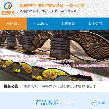
新疆护栏行业标准制定单位 | 一对一定制
道路护栏设计、生产、安装一站式供应商
网站首页
产品展示
工程案例
关于金邦
热烈庆祝与乌鲁木齐市政公园合作栅栏项目！
最新公告：
热烈庆祝与乌鲁木齐市政公园合作栅栏项目！
热烈庆祝与乌鲁木齐市政公园合作栅栏项目！
产品展示
+
更多
Products