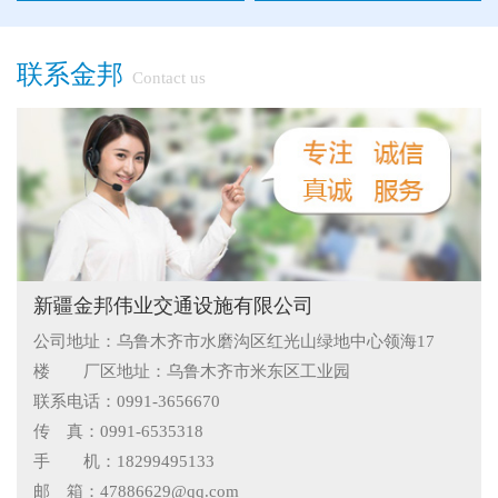
●
"多样“候车亭，旨在为您提供一个舒心候车环境
联系金邦
Contact us
●
候车亭规格型号小解
●
隔离栅的防腐与使用寿命关系
●
新疆那拉提草原围网选用样式
●
怎么在新疆护栏厂家里购买到好的热镀锌管围栏——新疆金
邦护栏告诉您
●
乌鲁木齐铁艺围栏哪家有，金邦伟业交通设施有限公司供应
新疆金邦伟业交通设施有限公司
公司地址：乌鲁木齐市水磨沟区红光山绿地中心领海17
专业的新疆铁艺围栏
●
阿拉尔市安装新款黄金绿化带护栏
楼 厂区地址：乌鲁木齐市米东区工业园
●
护栏在我们生活中的作用
联系电话：0991-3656670
传 真：0991-6535318
●
你不知道的候车厅安装注意事项
手 机：18299495133
邮 箱：47886629@qq.com