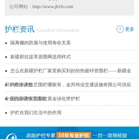
●
护栏网怎样做日常保养
公司网站：
http://www.jb16.com
●
"多样“候车亭，旨在为您提供一个舒心候车环境
护栏资讯
●
候车亭规格型号小解
+
更多
Guardrail information
●
隔离栅的防腐与使用寿命关系
●
新疆那拉提草原围网选用样式
●
怎么在新疆护栏厂家里购买到好的热镀锌管围栏——新疆金
邦护栏告诉您
●
乌鲁木齐铁艺围栏哪家有，金邦伟业交通设施有限公司供应
专业的新疆铁艺围栏
●
阿拉尔市安装新款黄金绿化带护栏
●
护栏在我们生活中的作用
●
你不知道的候车厅安装注意事项