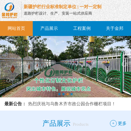
新疆护栏行业标准制定单位 | 一对一定制
道路护栏设计、生产、安装一站式供应商
网站首页
产品展示
工程案例
关于金邦
热烈庆祝与乌鲁木齐市政公园合作栅栏项目！
最新公告：
热烈庆祝与乌鲁木齐市政公园合作栅栏项目！
热烈庆祝与乌鲁木齐市政公园合作栅栏项目！
产品展示
+
更多
Products