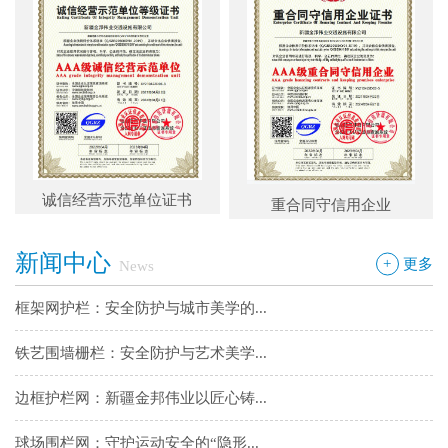
铁艺围墙栅栏：安全防护与艺术美学...
边框护栏网：新疆金邦伟业以匠心铸...
球场围栏网：守护运动安全的“隐形...
新疆金邦伟业：方管铁艺护栏——安...
诚信经营示范单位证书
重合同守信用企业
新疆金邦伟业道路隔离栅：以创新工...
新闻中心
钢板网：城市基建与工业领域的“金...
+
更多
News
框架网护栏：安全防护与城市美学的...
铁艺围墙栅栏：安全防护与艺术美学...
边框护栏网：新疆金邦伟业以匠心铸...
球场围栏网：守护运动安全的“隐形...