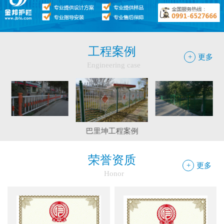
●
护栏网怎样做日常保养
●
"多样“候车亭，旨在为您提供一个舒心候车环境
●
候车亭规格型号小解
工程案例
+
更多
Engineering case
边框护栏网：新疆金邦伟业以匠心铸...
和静县护栏工程
精河县公园大门围栏工程
球场围栏网：守护运动安全的“隐形...
巴里坤工程案例
新疆金邦伟业：方管铁艺护栏——安...
荣誉资质
+
更多
Honor
新疆金邦伟业道路隔离栅：以创新工...
钢板网：城市基建与工业领域的“金...
框架网护栏：安全防护与城市美学的...