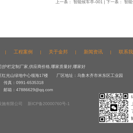
上一条：
智能候车亭-001
| 下一条：
智能
工程案例
关于金邦
新闻资讯
联系我
|
|
|
|
|护栏定制厂家,供应商价格,哪家质量好,哪家好
区红光山绿地中心领海17楼 厂区地址：乌鲁木齐市米东区工业园
传真：0991-6535318
邮箱：47886629@qq.com
通设施有限公司
新ICP备20000760号-1