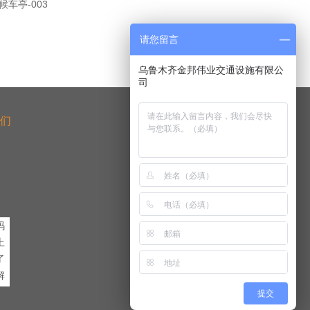
候车亭-003
请您留言
乌鲁木齐金邦伟业交通设施有限公
们
码
上
了
解
提交