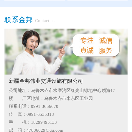
●
候车亭规格型号小解
●
隔离栅的防腐与使用寿命关系
联系金邦
Contact us
●
新疆那拉提草原围网选用样式
●
怎么在新疆护栏厂家里购买到好的热镀锌管围栏——新疆金
邦护栏告诉您
●
乌鲁木齐铁艺围栏哪家有，金邦伟业交通设施有限公司供应
专业的新疆铁艺围栏
●
阿拉尔市安装新款黄金绿化带护栏
●
护栏在我们生活中的作用
新疆金邦伟业交通设施有限公司
公司地址：乌鲁木齐市水磨沟区红光山绿地中心领海17
●
你不知道的候车厅安装注意事项
楼 厂区地址：乌鲁木齐市米东区工业园
●
护栏网怎样做日常保养
联系电话：0991-3656670
传 真：0991-6535318
●
"多样“候车亭，旨在为您提供一个舒心候车环境
手 机：18299495133
邮 箱：47886629@qq.com