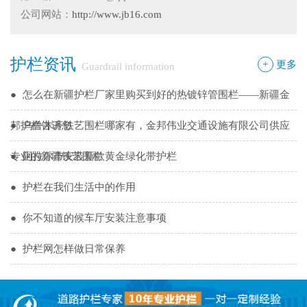
●
候车亭规格型号小解
公司网站：
http://www.jb16.com
●
隔离栅的防腐与使用寿命关系
护栏资讯
●
新疆那拉提草原围网选用样式
+
更多
Guardrail information
●
怎么在新疆护栏厂家里购买到好的热镀锌管围栏——新疆金
邦护栏告诉您
●
乌鲁木齐铁艺围栏哪家有，金邦伟业交通设施有限公司供应
专业的新疆铁艺围栏
●
阿拉尔市安装新款黄金绿化带护栏
●
护栏在我们生活中的作用
●
你不知道的候车厅安装注意事项
●
护栏网怎样做日常保养
●
"多样“候车亭，旨在为您提供一个舒心候车环境