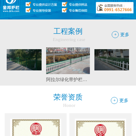
●
候车亭规格型号小解
工程案例
+
更多
Engineering case
精河县公园大门围栏工程
伊宁市护栏工程
阿拉尔绿化带护栏工程
荣誉资质
+
更多
Honor
边框护栏网：新疆金邦伟业以匠心铸...