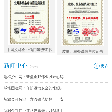
球场围栏网：守护运动安全的“隐形...
新疆金邦伟业：方管铁艺护栏——安...
新疆金邦伟业道路隔离栅：以创新工...
钢板网：城市基建与工业领域的“金...
中国投标企业信用等级证书
质量、服务诚信单位证书
框架网护栏：安全防护与城市美学的...
新闻中心
铁艺围墙栅栏：安全防护与艺术美学...
+
更多
News
边框护栏网：新疆金邦伟业以匠心铸...
球场围栏网：守护运动安全的“隐形...
新疆金邦伟业：方管铁艺护栏——安...
新疆金邦伟业道路隔离栅：以创新工...